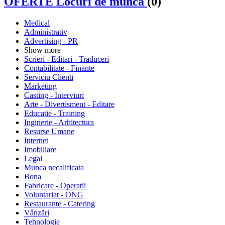
OFERTE Locuri de munca
(0)
Medical
Administrativ
Advertising - PR
Show more
Scrieri - Editari - Traduceri
Contabilitate - Finante
Serviciu Clienti
Marketing
Casting - Interviuri
Arte - Divertisment - Editare
Educatie - Training
Inginerie - Arhitectura
Resurse Umane
Internet
Imobiliare
Legal
Munca necalificata
Bona
Fabricare - Operatii
Voluntariat - ONG
Restaurante - Catering
Vânzări
Tehnologie