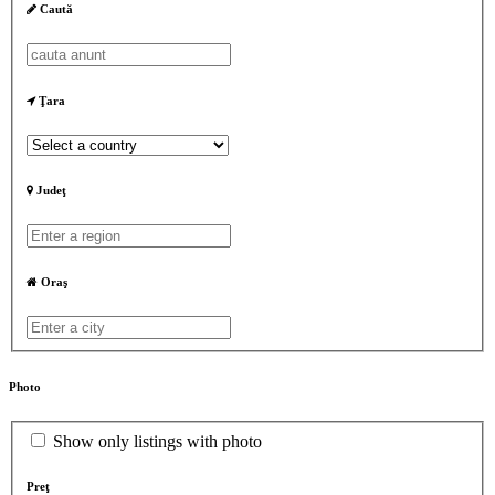
Caută
Ţara
Judeţ
Oraş
Photo
Show only listings with photo
Preţ