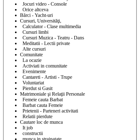
Jocuri video - Console
Orice altceva
Bărci - Yacht-uri
Cursuri, Universităţi,
Calculator - Clase multimedia
Cursuri limbi
Cursuri Muzica - Teatru - Dans
Meditatii - Lectii private
Alte cursuri
Comunitate
La ocazie
Activiati in comunitate
Evenimente
Cantareti - Artisti - Trupe
Voluntariat
Pierdut si Gasit
Matrimoniale şi Relaţii Personale
Femeie cauta Barbat
Barbat cauta Femeie
Prietenii - Parteneri activitati
Relatii pierdute
Cautare loc de munca
It job
constructii
munca in strainatate