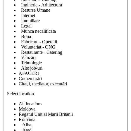
Inginerie - Arhitectura
Resurse Umane
Internet
Imobiliare
Legal
Munca necalificata
Bona
Fabricare - Operatii
Voluntariat - ONG
Restaurante - Catering
Vânzări
Tehnologie
Alte job-uri
AFACERI
Comemorări
Citaţii, mediator, executări
Select location
All locations
Moldova
Regatul Unit al Marii Britanii
România
Alba
Arad