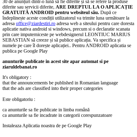
30 de anunțuri dintr-o lună să fie diferite și să se refere la produse
diferite sau servicii diferite,
ARE DREPTUL LA O APLICAȚIE
GRATUITĂ ANDROID pentru websiteul său.
După ce
îndeplinește aceste condiții utilizatorul va trimite luna următoare la
adresa
office@ziardestiri.ro
adresa web a siteului pentru care doresta
aplicatie nativa android si windows, precum si o declaratie scanata
prin care imputerniceste pe webdesignerul LEONTIUC MARIUS
SEBASTIAN să creeze și să publice aplicația. Va specifica și
numele pe care îl dorește aplicației.. Pentru ANDROID aplicatia se
publica pe Google Play
anunturile publicate in acest site apar automat si pe
ziaruldebanat.ro
It's obligatory :
that the announcements be published in Romanian language
that the ads are classified into their proper categories
Este obligatoriu :
ca anunturile sa fie publicate in limba română
ca anunturile sa fie incadrate in categorii corespunzatoare
Instaleaza Aplicatia noastra de pe Google Play