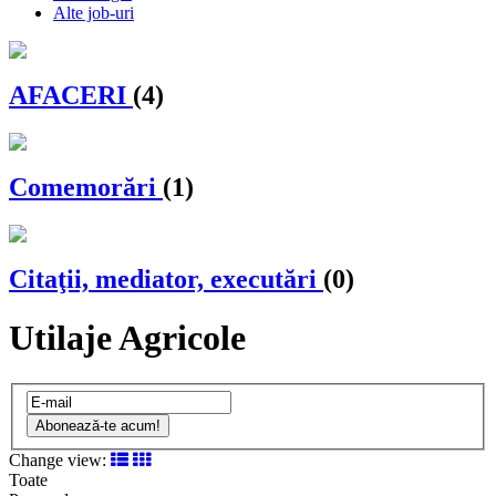
Alte job-uri
AFACERI
(4)
Comemorări
(1)
Citaţii, mediator, executări
(0)
Utilaje Agricole
Abonează-te acum!
Change view:
Toate