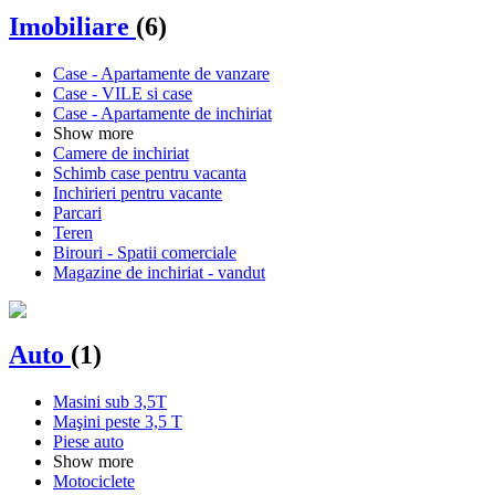
Imobiliare
(6)
Case - Apartamente de vanzare
Case - VILE si case
Case - Apartamente de inchiriat
Show more
Camere de inchiriat
Schimb case pentru vacanta
Inchirieri pentru vacante
Parcari
Teren
Birouri - Spatii comerciale
Magazine de inchiriat - vandut
Auto
(1)
Masini sub 3,5T
Maşini peste 3,5 T
Piese auto
Show more
Motociclete