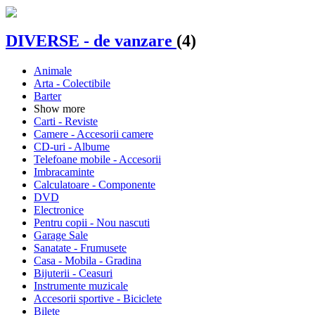
DIVERSE - de vanzare
(4)
Animale
Arta - Colectibile
Barter
Show more
Carti - Reviste
Camere - Accesorii camere
CD-uri - Albume
Telefoane mobile - Accesorii
Imbracaminte
Calculatoare - Componente
DVD
Electronice
Pentru copii - Nou nascuti
Garage Sale
Sanatate - Frumusete
Casa - Mobila - Gradina
Bijuterii - Ceasuri
Instrumente muzicale
Accesorii sportive - Biciclete
Bilete