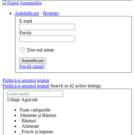
Autentificare
·
Register
·
E-mail
Parola
Ţine-mă minte
Autentificare
Parolă uitată?
Publică-ţi anunţul gratuit
Publică-ţi anunţul gratuit
Search in 42 active listings
Utilaje Agricole
Toate categoriile
Alimente și Băuturi
Băuturi
Alimente
Fructe și legume