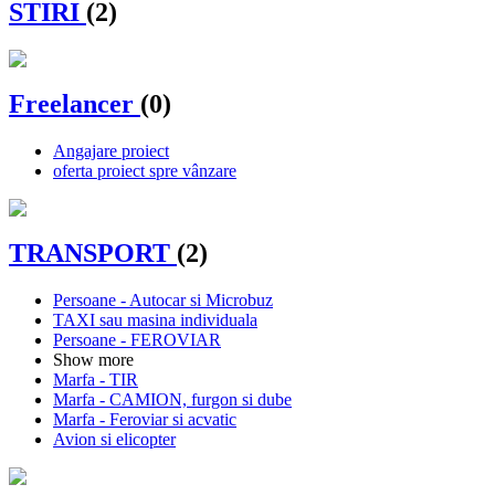
STIRI
(2)
Freelancer
(0)
Angajare proiect
oferta proiect spre vânzare
TRANSPORT
(2)
Persoane - Autocar si Microbuz
TAXI sau masina individuala
Persoane - FEROVIAR
Show more
Marfa - TIR
Marfa - CAMION, furgon si dube
Marfa - Feroviar si acvatic
Avion si elicopter