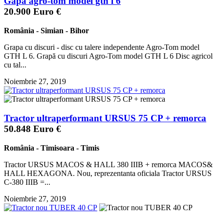
Gapa agro-tom model gth l 6
20.900 Euro €
România
-
Simian
-
Bihor
Grapa cu discuri - disc cu talere independente Agro-Tom model
GTH L 6. Grapă cu discuri Agro-Tom model GTH L 6 Disc agricol
cu tal...
Noiembrie 27, 2019
Tractor ultraperformant URSUS 75 CP + remorca
50.848 Euro €
România
-
Timisoara
-
Timis
Tractor URSUS MACOS & HALL 380 IIIB + remorca MACOS&
HALL HEXAGONA. Nou, reprezentanta oficiala Tractor URSUS
C-380 IIIB =...
Noiembrie 27, 2019