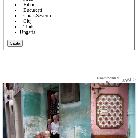
Bihor
București
Caraș-Severin
Cluj
Timis
Ungaria
Caută