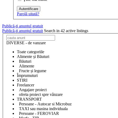
Autentificare
Parolă uitată?
Publică-ţi anunţul gratuit
Publică-ţi anunţul gratuit
Search in 42 active listings
DIVERSE - de vanzare
Toate categoriile
Alimente și Băuturi
Băuturi
Alimente
Fructe și legume
Împrumuturi
STIRI
Freelancer
Angajare proiect
oferta proiect spre vânzare
TRANSPORT
Persoane - Autocar si Microbuz
TAXI sau masina individuala
Persoane - FEROVIAR