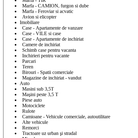
Marfa - TIR
Marfa - CAMION, furgon si dube
Marfa - Feroviar si acvatic
Avion si elicopter
Imobiliare
Case - Apartamente de vanzare
Case - VILE si case
Case - Apartamente de inchiriat
Camere de inchiriat
Schimb case pentru vacanta
Inchirieri pentru vacante
Parcari
Teren
Birouri - Spatii comerciale
Magazine de inchiriat - vandut
Auto
Masini sub 3,5T
Maşini peste 3,5 T
Piese auto
Motociclete
Rulote
Camioane - Vehicule comerciale, autoutilitare
Alte vehicule
Remorci
Tractoare uz urban şi stradal