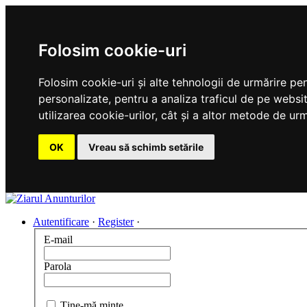
Folosim cookie-uri
Folosim cookie-uri și alte tehnologii de urmărire pe
personalizate, pentru a analiza traficul de pe websit
utilizarea cookie-urilor, cât și a altor metode de urm
OK
Vreau să schimb setările
Autentificare
·
Register
·
E-mail
Parola
Ţine-mă minte