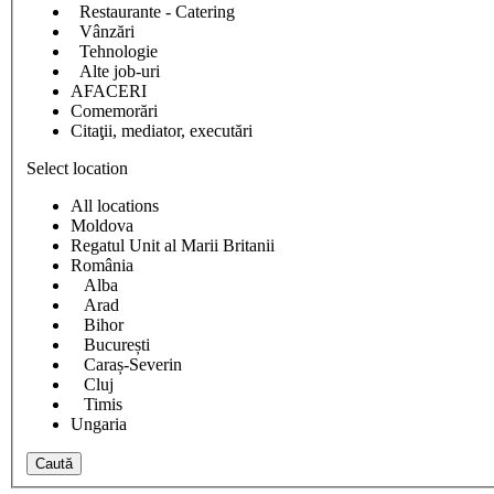
Restaurante - Catering
Vânzări
Tehnologie
Alte job-uri
AFACERI
Comemorări
Citaţii, mediator, executări
Select location
All locations
Moldova
Regatul Unit al Marii Britanii
România
Alba
Arad
Bihor
București
Caraș-Severin
Cluj
Timis
Ungaria
Caută