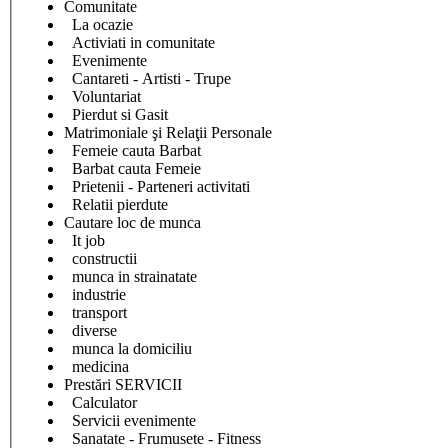
Comunitate
La ocazie
Activiati in comunitate
Evenimente
Cantareti - Artisti - Trupe
Voluntariat
Pierdut si Gasit
Matrimoniale şi Relaţii Personale
Femeie cauta Barbat
Barbat cauta Femeie
Prietenii - Parteneri activitati
Relatii pierdute
Cautare loc de munca
It job
constructii
munca in strainatate
industrie
transport
diverse
munca la domiciliu
medicina
Prestări SERVICII
Calculator
Servicii evenimente
Sanatate - Frumusete - Fitness