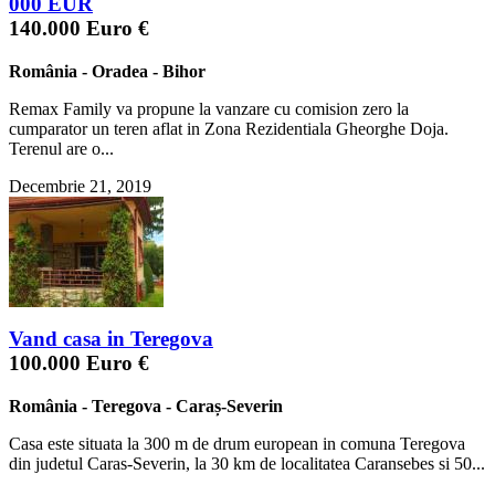
000 EUR
140.000 Euro €
România
-
Oradea
-
Bihor
Remax Family va propune la vanzare cu comision zero la
cumparator un teren aflat in Zona Rezidentiala Gheorghe Doja.
Terenul are o...
Decembrie 21, 2019
Vand casa in Teregova
100.000 Euro €
România
-
Teregova
-
Caraș-Severin
Casa este situata la 300 m de drum european in comuna Teregova
din judetul Caras-Severin, la 30 km de localitatea Caransebes si 50...