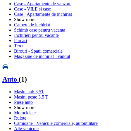
Case - Apartamente de vanzare
Case - VILE si case
Case - Apartamente de inchiriat
Show more
Camere de inchiriat
Schimb case pentru vacanta
Inchirieri pentru vacante
Parcari
Teren
Birouri - Spatii comerciale
Magazine de inchiriat - vandut
Auto
(1)
Masini sub 3,5T
Maşini peste 3,5 T
Piese auto
Show more
Motociclete
Rulote
Camioane - Vehicule comerciale, autoutilitare
Alte vehicule