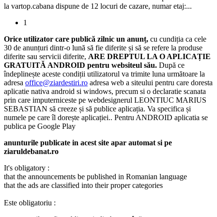
la vartop.cabana dispune de 12 locuri de cazare, numar etaj:...
1
Orice utilizator care publică zilnic un anunț,
cu cundiția ca cele
30 de anunțuri dintr-o lună să fie diferite și să se refere la produse
diferite sau servicii diferite,
ARE DREPTUL LA O APLICAȚIE
GRATUITĂ ANDROID pentru websiteul său.
După ce
îndeplinește aceste condiții utilizatorul va trimite luna următoare la
adresa
office@ziardestiri.ro
adresa web a siteului pentru care doresta
aplicatie nativa android si windows, precum si o declaratie scanata
prin care imputerniceste pe webdesignerul LEONTIUC MARIUS
SEBASTIAN să creeze și să publice aplicația. Va specifica și
numele pe care îl dorește aplicației.. Pentru ANDROID aplicatia se
publica pe Google Play
anunturile publicate in acest site apar automat si pe
ziaruldebanat.ro
It's obligatory :
that the announcements be published in Romanian language
that the ads are classified into their proper categories
Este obligatoriu :