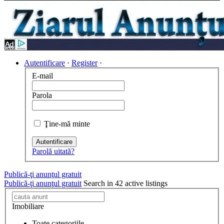
Autentificare
·
Register
·
E-mail
Parola
Ţine-mă minte
Autentificare
Parolă uitată?
Publică-ţi anunţul gratuit
Publică-ţi anunţul gratuit
Search in 42 active listings
Imobiliare
Toate categoriile