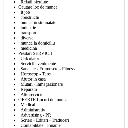
Relatii pierdute
Cautare loc de munca
It job
constructii
munca in strainatate
industrie
transport
diverse
munca la domiciliu
medicina
Prestări SERVICII
Calculator
Servicii evenimente
Sanatate - Frumusete - Fitness
Horoscop - Tarot
Ajutor in casa
Mutari - Inmagazionare
Reparatii
Alte servicii
OFERTE Locuri de munca
Medical
Administrativ
Advertising - PR
Scrieri - Editari - Traduceri
Contabilitate - Finante