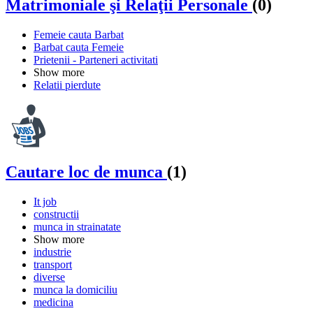
Matrimoniale şi Relaţii Personale
(0)
Femeie cauta Barbat
Barbat cauta Femeie
Prietenii - Parteneri activitati
Show more
Relatii pierdute
Cautare loc de munca
(1)
It job
constructii
munca in strainatate
Show more
industrie
transport
diverse
munca la domiciliu
medicina