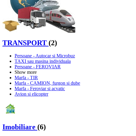
TRANSPORT
(2)
Persoane - Autocar si Microbuz
TAXI sau masina individuala
Persoane - FEROVIAR
Show more
Marfa - TIR
Marfa - CAMION, furgon si dube
Marfa - Feroviar si acvatic
Avion si elicopter
Imobiliare
(6)