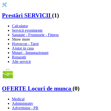
Prestări SERVICII
(1)
Calculator
Servicii evenimente
Sanatate - Frumusete - Fitness
Show more
Horoscop - Tarot
Ajutor in casa
Mutari - Inmagazionare
Reparatii
Alte servicii
OFERTE Locuri de munca
(0)
Medical
Administrativ
Advertising - PR