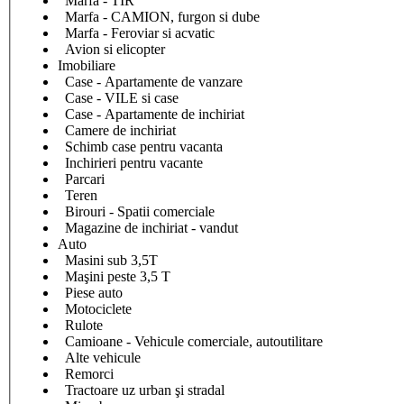
Marfa - TIR
Marfa - CAMION, furgon si dube
Marfa - Feroviar si acvatic
Avion si elicopter
Imobiliare
Case - Apartamente de vanzare
Case - VILE si case
Case - Apartamente de inchiriat
Camere de inchiriat
Schimb case pentru vacanta
Inchirieri pentru vacante
Parcari
Teren
Birouri - Spatii comerciale
Magazine de inchiriat - vandut
Auto
Masini sub 3,5T
Maşini peste 3,5 T
Piese auto
Motociclete
Rulote
Camioane - Vehicule comerciale, autoutilitare
Alte vehicule
Remorci
Tractoare uz urban şi stradal