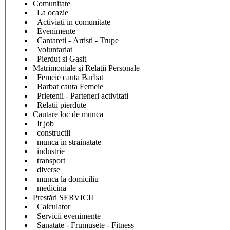
Comunitate
La ocazie
Activiati in comunitate
Evenimente
Cantareti - Artisti - Trupe
Voluntariat
Pierdut si Gasit
Matrimoniale şi Relaţii Personale
Femeie cauta Barbat
Barbat cauta Femeie
Prietenii - Parteneri activitati
Relatii pierdute
Cautare loc de munca
It job
constructii
munca in strainatate
industrie
transport
diverse
munca la domiciliu
medicina
Prestări SERVICII
Calculator
Servicii evenimente
Sanatate - Frumusete - Fitness