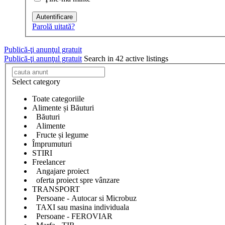
Autentificare
Parolă uitată?
Publică-ţi anunţul gratuit
Publică-ţi anunţul gratuit
Search in 42 active listings
Select category
Toate categoriile
Alimente și Băuturi
Băuturi
Alimente
Fructe și legume
Împrumuturi
STIRI
Freelancer
Angajare proiect
oferta proiect spre vânzare
TRANSPORT
Persoane - Autocar si Microbuz
TAXI sau masina individuala
Persoane - FEROVIAR