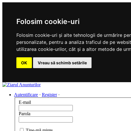
Folosim cookie-uri
Folosim cookie-uri și alte tehnologii de urmărire pe
personalizate, pentru a analiza traficul de pe websit
utilizarea cookie-urilor, cât și a altor metode de urm
OK
Vreau să schimb setările
Autentificare
·
Register
·
E-mail
Parola
Ţine-mă minte