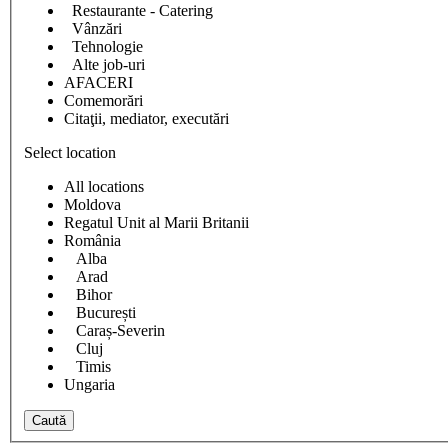
Restaurante - Catering
Vânzări
Tehnologie
Alte job-uri
AFACERI
Comemorări
Citaţii, mediator, executări
Select location
All locations
Moldova
Regatul Unit al Marii Britanii
România
Alba
Arad
Bihor
București
Caraș-Severin
Cluj
Timis
Ungaria
Caută