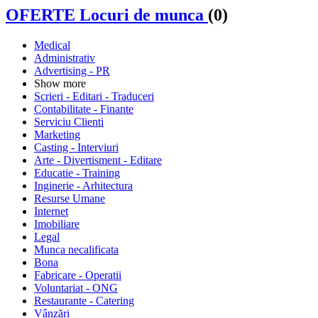
OFERTE Locuri de munca
(0)
Medical
Administrativ
Advertising - PR
Show more
Scrieri - Editari - Traduceri
Contabilitate - Finante
Serviciu Clienti
Marketing
Casting - Interviuri
Arte - Divertisment - Editare
Educatie - Training
Inginerie - Arhitectura
Resurse Umane
Internet
Imobiliare
Legal
Munca necalificata
Bona
Fabricare - Operatii
Voluntariat - ONG
Restaurante - Catering
Vânzări