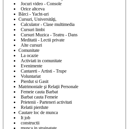
Jocuri video - Console
Orice altceva
Bărci - Yacht-uri
Cursuri, Universităţi,
Calculator - Clase multimedia
Cursuri limbi
Cursuri Muzica - Teatru - Dans
Meditatii - Lectii private
Alte cursuri
Comunitate
La ocazie
Activiati in comunitate
Evenimente
Cantareti - Artisti - Trupe
Voluntariat
Pierdut si Gasit
Matrimoniale şi Relaţii Personale
Femeie cauta Barbat
Barbat cauta Femeie
Prietenii - Parteneri activitati
Relatii pierdute
Cautare loc de munca
It job
constructii
munca in strainatate