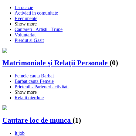
La ocazie
Activiati in comunitate
Evenimente
Show more
Cantareti - Artisti - Trupe
Voluntariat
Pierdut si Gasit
Matrimoniale şi Relaţii Personale
(0)
Femeie cauta Barbat
Barbat cauta Femeie
Prietenii - Parteneri activitati
Show more
Relatii pierdute
Cautare loc de munca
(1)
It job