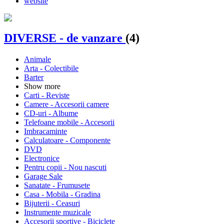
website
DIVERSE - de vanzare
(4)
Animale
Arta - Colectibile
Barter
Show more
Carti - Reviste
Camere - Accesorii camere
CD-uri - Albume
Telefoane mobile - Accesorii
Imbracaminte
Calculatoare - Componente
DVD
Electronice
Pentru copii - Nou nascuti
Garage Sale
Sanatate - Frumusete
Casa - Mobila - Gradina
Bijuterii - Ceasuri
Instrumente muzicale
Accesorii sportive - Biciclete