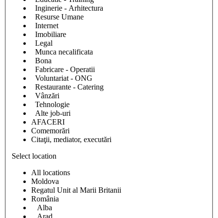
Inginerie - Arhitectura
Resurse Umane
Internet
Imobiliare
Legal
Munca necalificata
Bona
Fabricare - Operatii
Voluntariat - ONG
Restaurante - Catering
Vânzări
Tehnologie
Alte job-uri
AFACERI
Comemorări
Citaţii, mediator, executări
Select location
All locations
Moldova
Regatul Unit al Marii Britanii
România
Alba
Arad