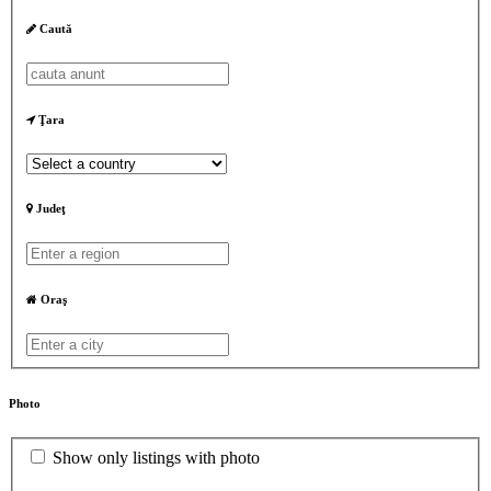
Caută
Ţara
Judeţ
Oraş
Photo
Show only listings with photo