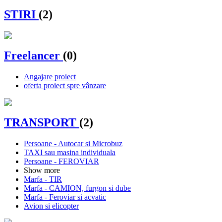
STIRI
(2)
Freelancer
(0)
Angajare proiect
oferta proiect spre vânzare
TRANSPORT
(2)
Persoane - Autocar si Microbuz
TAXI sau masina individuala
Persoane - FEROVIAR
Show more
Marfa - TIR
Marfa - CAMION, furgon si dube
Marfa - Feroviar si acvatic
Avion si elicopter