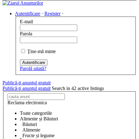
Autentificare
·
Register
·
E-mail
Parola
Ţine-mă minte
Autentificare
Parolă uitată?
Publică-ţi anunţul gratuit
Publică-ţi anunţul gratuit
Search in 42 active listings
Reclama electronica
Toate categoriile
Alimente și Băuturi
Băuturi
Alimente
Fructe și legume