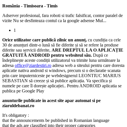
România
-
Timisoara
-
Timis
Adserver profesional, fara roboti si trafic falsificat, contor paralel de
vizite Nu se desfinteaza contul ca la google adsense Mul...
1
Orice utilizator care publică zilnic un anunț,
cu cundiția ca cele
30 de anunțuri dintr-o lună să fie diferite și să se refere la produse
diferite sau servicii diferite,
ARE DREPTUL LA O APLICAȚIE
GRATUITĂ ANDROID pentru websiteul său.
După ce
îndeplinește aceste condiții utilizatorul va trimite luna următoare la
adresa
office@ziardestiri.ro
adresa web a siteului pentru care doresta
aplicatie nativa android si windows, precum si o declaratie scanata
prin care imputerniceste pe webdesignerul LEONTIUC MARIUS
SEBASTIAN să creeze și să publice aplicația. Va specifica și
numele pe care îl dorește aplicației.. Pentru ANDROID aplicatia se
publica pe Google Play
anunturile publicate in acest site apar automat si pe
ziaruldebanat.ro
It's obligatory :
that the announcements be published in Romanian language
that the ads are classified into their proper categories