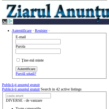
Autentificare
·
Register
·
E-mail
Parola
Ţine-mă minte
Autentificare
Parolă uitată?
Publică-ţi anunţul gratuit
Publică-ţi anunţul gratuit
Search in 42 active listings
DIVERSE - de vanzare
Toate categoriile