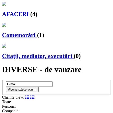
AFACERI
(4)
Comemorări
(1)
Citaţii, mediator, executări
(0)
DIVERSE - de vanzare
Abonează-te acum!
Change view:
Toate
Personal
Companie