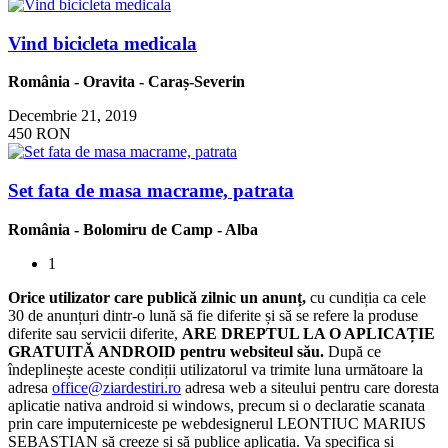
Vind bicicleta medicala
România
-
Oravita
-
Caraș-Severin
Decembrie 21, 2019
450 RON
Set fata de masa macrame, patrata
România
-
Bolomiru de Camp
-
Alba
1
Orice utilizator care publică zilnic un anunț,
cu cundiția ca cele
30 de anunțuri dintr-o lună să fie diferite și să se refere la produse
diferite sau servicii diferite,
ARE DREPTUL LA O APLICAȚIE
GRATUITĂ ANDROID pentru websiteul său.
După ce
îndeplinește aceste condiții utilizatorul va trimite luna următoare la
adresa
office@ziardestiri.ro
adresa web a siteului pentru care doresta
aplicatie nativa android si windows, precum si o declaratie scanata
prin care imputerniceste pe webdesignerul LEONTIUC MARIUS
SEBASTIAN să creeze și să publice aplicația. Va specifica și