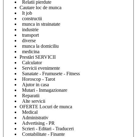
Relatii pierdute
Cautare loc de munca
It job
constructii
munca in strainatate
industrie
transport
diverse
munca la domiciliu
medicina
Prestări SERVICII
Calculator
Servicii evenimente
Sanatate - Frumusete - Fitness
Horoscop - Tarot
Ajutor in casa
Mutari - Inmagazionare
Reparatii
Alte servicii
OFERTE Locuri de munca
Medical
Administrativ
Advertising - PR
Scrieri - Editari - Traduceri
Contabilitate - Finante