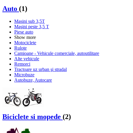
Auto
(1)
Masini sub 3,5T
Maşini peste 3,5 T
Piese auto
Show more
Motociclete
Rulote
Camioane - Vehicule comerciale, autoutilitare
Alte vehicule
Remorci
Tractoare uz urban şi stradal
Microbuze
Autobuze, Autocare
Biciclete si mopede
(2)