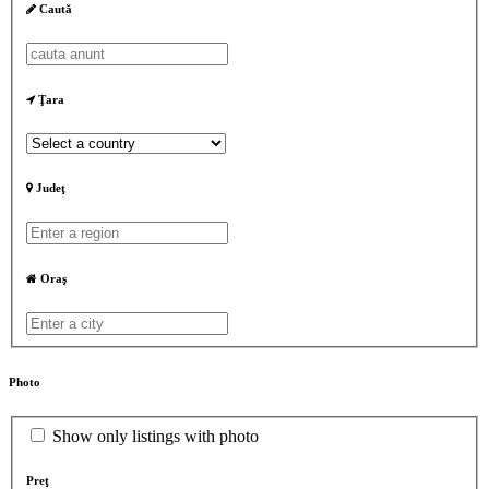
Caută
Ţara
Judeţ
Oraş
Photo
Show only listings with photo
Preţ