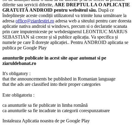
diferite sau servicii diferite,
ARE DREPTUL LA O APLICAȚIE
GRATUITĂ ANDROID pentru websiteul său.
După ce
îndeplinește aceste condiții utilizatorul va trimite luna următoare la
adresa
office@ziardestiri.ro
adresa web a siteului pentru care doresta
aplicatie nativa android si windows, precum si o declaratie scanata
prin care imputerniceste pe webdesignerul LEONTIUC MARIUS
SEBASTIAN să creeze și să publice aplicația. Va specifica și
numele pe care îl dorește aplicației.. Pentru ANDROID aplicatia se
publica pe Google Play
anunturile publicate in acest site apar automat si pe
ziaruldebanat.ro
It's obligatory :
that the announcements be published in Romanian language
that the ads are classified into their proper categories
Este obligatoriu :
ca anunturile sa fie publicate in limba română
ca anunturile sa fie incadrate in categorii corespunzatoare
Instaleaza Aplicatia noastra de pe Google Play