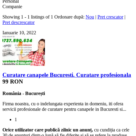
Personal
Companie
Showing 1 - 1 listings of 1
Ordonare după:
Nou
|
Pret crescator
|
Pret descrescator
Ianuarie 10, 2022
Curatare canapele Bucuresti. Curatare profesionala
99 RON
România
-
București
Firma noastra, cu o indelungata experienta in domeniu, iti ofera
servicii profesionale de curatare pentru canapele in Bucuresti si...
1
Orice utilizator care publică zilnic un anunț,
cu cundiția ca cele
30 de anunțuri dintr-o lună să fie diferite și să se refere la produse