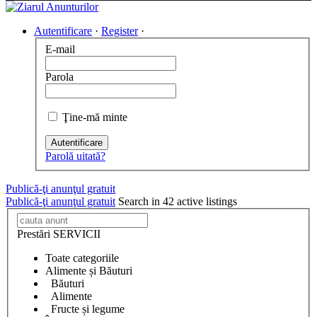
Autentificare
·
Register
·
E-mail
Parola
Ţine-mă minte
Autentificare
Parolă uitată?
Publică-ţi anunţul gratuit
Publică-ţi anunţul gratuit
Search in 42 active listings
Prestări SERVICII
Toate categoriile
Alimente și Băuturi
Băuturi
Alimente
Fructe și legume