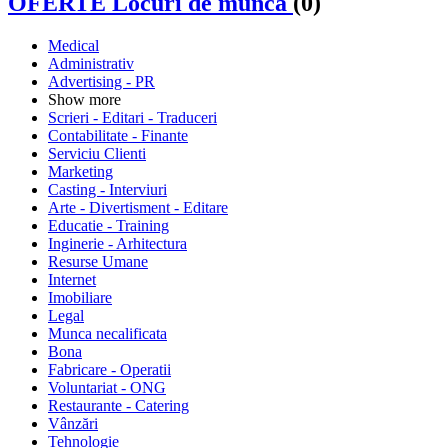
OFERTE Locuri de munca
(0)
Medical
Administrativ
Advertising - PR
Show more
Scrieri - Editari - Traduceri
Contabilitate - Finante
Serviciu Clienti
Marketing
Casting - Interviuri
Arte - Divertisment - Editare
Educatie - Training
Inginerie - Arhitectura
Resurse Umane
Internet
Imobiliare
Legal
Munca necalificata
Bona
Fabricare - Operatii
Voluntariat - ONG
Restaurante - Catering
Vânzări
Tehnologie