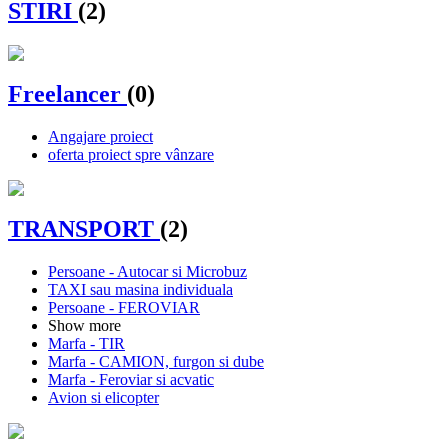
STIRI
(2)
Freelancer
(0)
Angajare proiect
oferta proiect spre vânzare
TRANSPORT
(2)
Persoane - Autocar si Microbuz
TAXI sau masina individuala
Persoane - FEROVIAR
Show more
Marfa - TIR
Marfa - CAMION, furgon si dube
Marfa - Feroviar si acvatic
Avion si elicopter