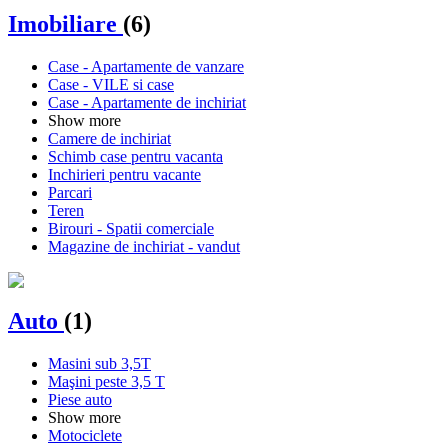
Imobiliare
(6)
Case - Apartamente de vanzare
Case - VILE si case
Case - Apartamente de inchiriat
Show more
Camere de inchiriat
Schimb case pentru vacanta
Inchirieri pentru vacante
Parcari
Teren
Birouri - Spatii comerciale
Magazine de inchiriat - vandut
Auto
(1)
Masini sub 3,5T
Maşini peste 3,5 T
Piese auto
Show more
Motociclete