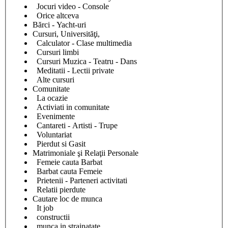
Jocuri video - Console
Orice altceva
Bărci - Yacht-uri
Cursuri, Universităţi,
Calculator - Clase multimedia
Cursuri limbi
Cursuri Muzica - Teatru - Dans
Meditatii - Lectii private
Alte cursuri
Comunitate
La ocazie
Activiati in comunitate
Evenimente
Cantareti - Artisti - Trupe
Voluntariat
Pierdut si Gasit
Matrimoniale şi Relaţii Personale
Femeie cauta Barbat
Barbat cauta Femeie
Prietenii - Parteneri activitati
Relatii pierdute
Cautare loc de munca
It job
constructii
munca in strainatate