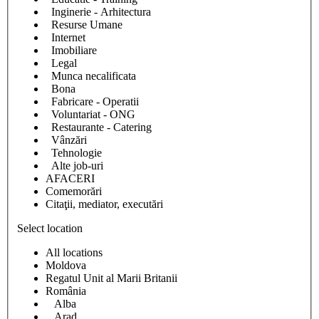
Inginerie - Arhitectura
Resurse Umane
Internet
Imobiliare
Legal
Munca necalificata
Bona
Fabricare - Operatii
Voluntariat - ONG
Restaurante - Catering
Vânzări
Tehnologie
Alte job-uri
AFACERI
Comemorări
Citaţii, mediator, executări
Select location
All locations
Moldova
Regatul Unit al Marii Britanii
România
Alba
Arad