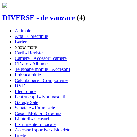
DIVERSE - de vanzare
(4)
Animale
Arta - Colectibile
Barter
Show more
Carti - Reviste
Camere - Accesorii camere
CD-uri - Albume
Telefoane mobile - Accesorii
Imbracaminte
Calculatoare - Componente
DVD
Electronice
Pentru copii - Nou nascuti
Garage Sale
Sanatate - Frumusete
Casa - Mobila - Gradina
Bijuterii - Ceasuri
Instrumente muzicale
Accesorii sportive - Biciclete
Bilete