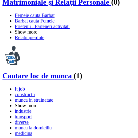
Matrimoniale şi Relaţii Personale
(0)
Femeie cauta Barbat
Barbat cauta Femeie
Prietenii - Parteneri activitati
Show more
Relatii pierdute
Cautare loc de munca
(1)
It job
constructii
munca in strainatate
Show more
industrie
transport
diverse
munca la domiciliu
medicina