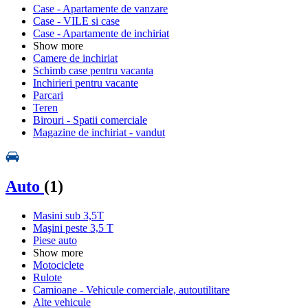
Case - Apartamente de vanzare
Case - VILE si case
Case - Apartamente de inchiriat
Show more
Camere de inchiriat
Schimb case pentru vacanta
Inchirieri pentru vacante
Parcari
Teren
Birouri - Spatii comerciale
Magazine de inchiriat - vandut
Auto
(1)
Masini sub 3,5T
Maşini peste 3,5 T
Piese auto
Show more
Motociclete
Rulote
Camioane - Vehicule comerciale, autoutilitare
Alte vehicule