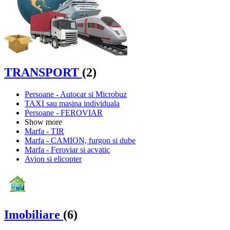
TRANSPORT
(2)
Persoane - Autocar si Microbuz
TAXI sau masina individuala
Persoane - FEROVIAR
Show more
Marfa - TIR
Marfa - CAMION, furgon si dube
Marfa - Feroviar si acvatic
Avion si elicopter
Imobiliare
(6)