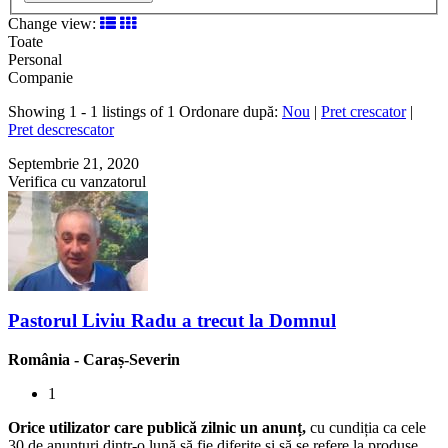
Change view:
Toate
Personal
Companie
Showing 1 - 1 listings of 1
Ordonare după:
Nou
|
Pret crescator
|
Pret descrescator
Septembrie 21, 2020
Verifica cu vanzatorul
Pastorul Liviu Radu a trecut la Domnul
România
-
Caraș-Severin
1
Orice utilizator care publică zilnic un anunț,
cu cundiția ca cele
30 de anunțuri dintr-o lună să fie diferite și să se refere la produse