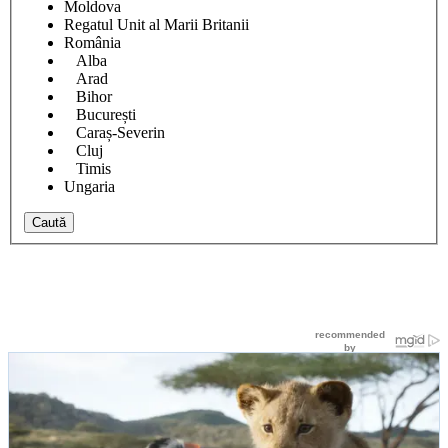
Moldova
Regatul Unit al Marii Britanii
România
Alba
Arad
Bihor
București
Caraș-Severin
Cluj
Timis
Ungaria
Caută