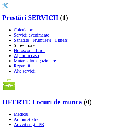
Prestări SERVICII
(1)
Calculator
Servicii evenimente
Sanatate - Frumusete - Fitness
Show more
Horoscop - Tarot
Ajutor in casa
Mutari - Inmagazionare
Reparatii
Alte servicii
OFERTE Locuri de munca
(0)
Medical
Administrativ
Advertising - PR