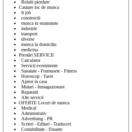
Relatii pierdute
Cautare loc de munca
It job
constructii
munca in strainatate
industrie
transport
diverse
munca la domiciliu
medicina
Prestări SERVICII
Calculator
Servicii evenimente
Sanatate - Frumusete - Fitness
Horoscop - Tarot
Ajutor in casa
Mutari - Inmagazionare
Reparatii
Alte servicii
OFERTE Locuri de munca
Medical
Administrativ
Advertising - PR
Scrieri - Editari - Traduceri
Contabilitate - Finante