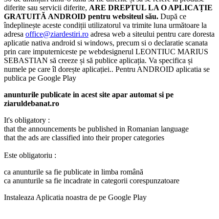
diferite sau servicii diferite,
ARE DREPTUL LA O APLICAȚIE
GRATUITĂ ANDROID pentru websiteul său.
După ce
îndeplinește aceste condiții utilizatorul va trimite luna următoare la
adresa
office@ziardestiri.ro
adresa web a siteului pentru care doresta
aplicatie nativa android si windows, precum si o declaratie scanata
prin care imputerniceste pe webdesignerul LEONTIUC MARIUS
SEBASTIAN să creeze și să publice aplicația. Va specifica și
numele pe care îl dorește aplicației.. Pentru ANDROID aplicatia se
publica pe Google Play
anunturile publicate in acest site apar automat si pe
ziaruldebanat.ro
It's obligatory :
that the announcements be published in Romanian language
that the ads are classified into their proper categories
Este obligatoriu :
ca anunturile sa fie publicate in limba română
ca anunturile sa fie incadrate in categorii corespunzatoare
Instaleaza Aplicatia noastra de pe Google Play