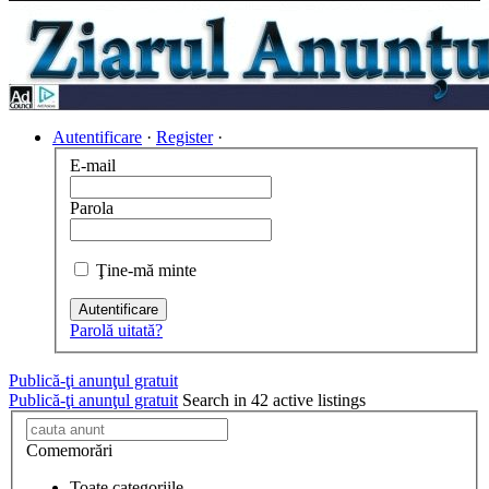
Autentificare
·
Register
·
E-mail
Parola
Ţine-mă minte
Autentificare
Parolă uitată?
Publică-ţi anunţul gratuit
Publică-ţi anunţul gratuit
Search in 42 active listings
Comemorări
Toate categoriile