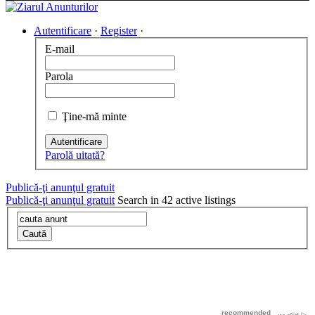
Autentificare
·
Register
·
E-mail
Parola
Ţine-mă minte
Autentificare
Parolă uitată?
Publică-ţi anunţul gratuit
Publică-ţi anunţul gratuit
Search in 42 active listings
Caută