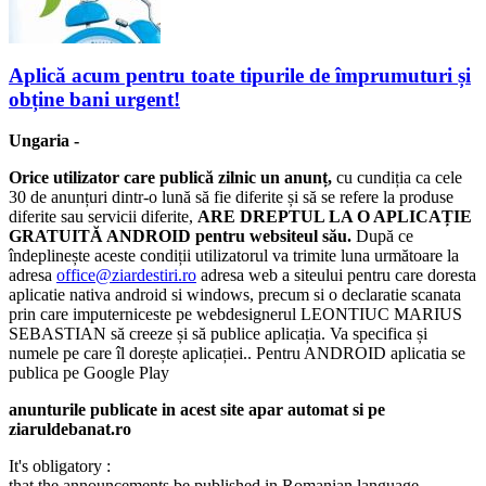
Aplică acum pentru toate tipurile de împrumuturi și
obține bani urgent!
Ungaria
-
Orice utilizator care publică zilnic un anunț,
cu cundiția ca cele
30 de anunțuri dintr-o lună să fie diferite și să se refere la produse
diferite sau servicii diferite,
ARE DREPTUL LA O APLICAȚIE
GRATUITĂ ANDROID pentru websiteul său.
După ce
îndeplinește aceste condiții utilizatorul va trimite luna următoare la
adresa
office@ziardestiri.ro
adresa web a siteului pentru care doresta
aplicatie nativa android si windows, precum si o declaratie scanata
prin care imputerniceste pe webdesignerul LEONTIUC MARIUS
SEBASTIAN să creeze și să publice aplicația. Va specifica și
numele pe care îl dorește aplicației.. Pentru ANDROID aplicatia se
publica pe Google Play
anunturile publicate in acest site apar automat si pe
ziaruldebanat.ro
It's obligatory :
that the announcements be published in Romanian language