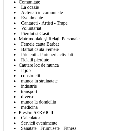
Comunitate
La ocazie
Activiati in comunitate
Evenimente
Cantareti - Artisti - Trupe
Voluntariat
Pierdut si Gasit
Matrimoniale şi Relaţii Personale
Femeie cauta Barbat
Barbat cauta Femeie
Prietenii - Parteneri activitati
Relatii pierdute
Cautare loc de munca
It job
constructii
munca in strainatate
industrie
transport
diverse
munca la domiciliu
medicina
Prestări SERVICII
Calculator
Servicii evenimente
Sanatate - Frumusete - Fitness