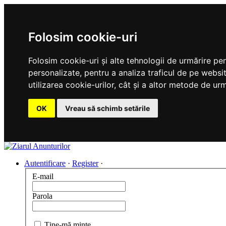
Folosim cookie-uri
Folosim cookie-uri și alte tehnologii de urmărire pe
personalizate, pentru a analiza traficul de pe websit
utilizarea cookie-urilor, cât și a altor metode de urm
OK
Vreau să schimb setările
Autentificare
·
Register
·
E-mail
Parola
Ţine-mă minte