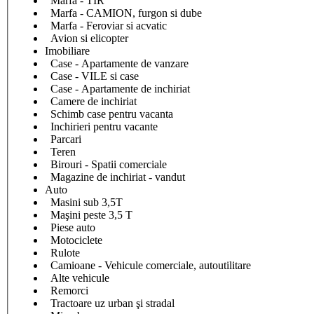
Marfa - TIR
Marfa - CAMION, furgon si dube
Marfa - Feroviar si acvatic
Avion si elicopter
Imobiliare
Case - Apartamente de vanzare
Case - VILE si case
Case - Apartamente de inchiriat
Camere de inchiriat
Schimb case pentru vacanta
Inchirieri pentru vacante
Parcari
Teren
Birouri - Spatii comerciale
Magazine de inchiriat - vandut
Auto
Masini sub 3,5T
Maşini peste 3,5 T
Piese auto
Motociclete
Rulote
Camioane - Vehicule comerciale, autoutilitare
Alte vehicule
Remorci
Tractoare uz urban şi stradal