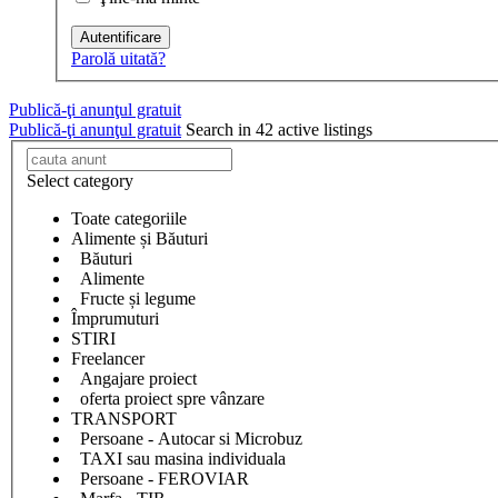
Autentificare
Parolă uitată?
Publică-ţi anunţul gratuit
Publică-ţi anunţul gratuit
Search in 42 active listings
Select category
Toate categoriile
Alimente și Băuturi
Băuturi
Alimente
Fructe și legume
Împrumuturi
STIRI
Freelancer
Angajare proiect
oferta proiect spre vânzare
TRANSPORT
Persoane - Autocar si Microbuz
TAXI sau masina individuala
Persoane - FEROVIAR