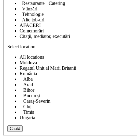
Restaurante - Catering
Vânzări
Tehnologie
Alte job-uri
AFACERI
Comemorări
Citaţii, mediator, executări
Select location
All locations
Moldova
Regatul Unit al Marii Britanii
România
Alba
Arad
Bihor
București
Caraș-Severin
Cluj
Timis
Ungaria
Caută