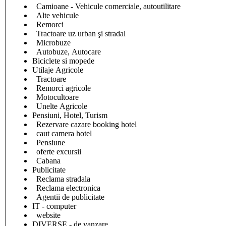
Camioane - Vehicule comerciale, autoutilitare
Alte vehicule
Remorci
Tractoare uz urban şi stradal
Microbuze
Autobuze, Autocare
Biciclete si mopede
Utilaje Agricole
Tractoare
Remorci agricole
Motocultoare
Unelte Agricole
Pensiuni, Hotel, Turism
Rezervare cazare booking hotel
caut camera hotel
Pensiune
oferte excursii
Cabana
Publicitate
Reclama stradala
Reclama electronica
Agentii de publicitate
IT - computer
website
DIVERSE - de vanzare