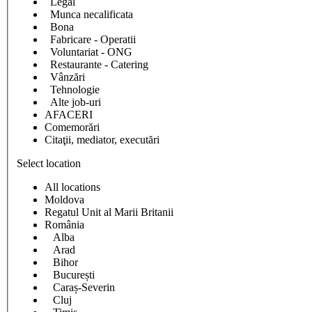
Legal
Munca necalificata
Bona
Fabricare - Operatii
Voluntariat - ONG
Restaurante - Catering
Vânzări
Tehnologie
Alte job-uri
AFACERI
Comemorări
Citaţii, mediator, executări
Select location
All locations
Moldova
Regatul Unit al Marii Britanii
România
Alba
Arad
Bihor
București
Caraș-Severin
Cluj