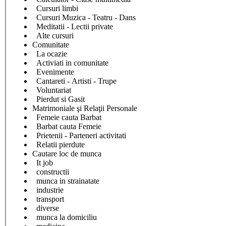
Cursuri limbi
Cursuri Muzica - Teatru - Dans
Meditatii - Lectii private
Alte cursuri
Comunitate
La ocazie
Activiati in comunitate
Evenimente
Cantareti - Artisti - Trupe
Voluntariat
Pierdut si Gasit
Matrimoniale şi Relaţii Personale
Femeie cauta Barbat
Barbat cauta Femeie
Prietenii - Parteneri activitati
Relatii pierdute
Cautare loc de munca
It job
constructii
munca in strainatate
industrie
transport
diverse
munca la domiciliu