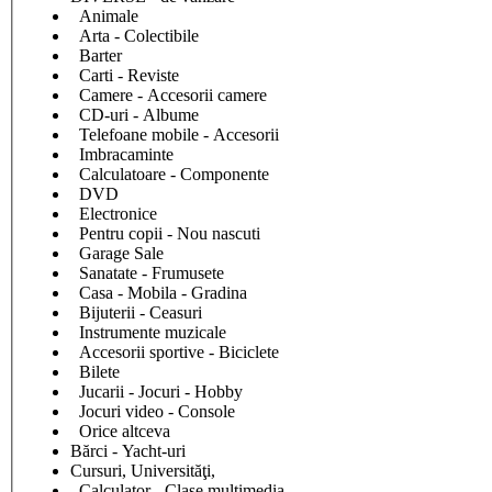
Animale
Arta - Colectibile
Barter
Carti - Reviste
Camere - Accesorii camere
CD-uri - Albume
Telefoane mobile - Accesorii
Imbracaminte
Calculatoare - Componente
DVD
Electronice
Pentru copii - Nou nascuti
Garage Sale
Sanatate - Frumusete
Casa - Mobila - Gradina
Bijuterii - Ceasuri
Instrumente muzicale
Accesorii sportive - Biciclete
Bilete
Jucarii - Jocuri - Hobby
Jocuri video - Console
Orice altceva
Bărci - Yacht-uri
Cursuri, Universităţi,
Calculator - Clase multimedia