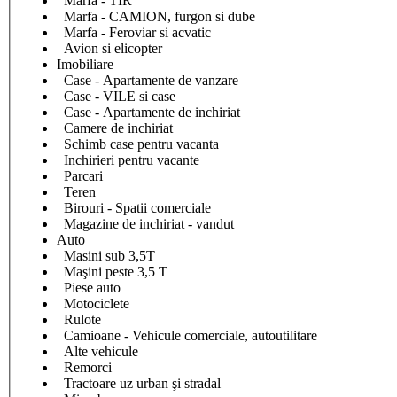
Marfa - TIR
Marfa - CAMION, furgon si dube
Marfa - Feroviar si acvatic
Avion si elicopter
Imobiliare
Case - Apartamente de vanzare
Case - VILE si case
Case - Apartamente de inchiriat
Camere de inchiriat
Schimb case pentru vacanta
Inchirieri pentru vacante
Parcari
Teren
Birouri - Spatii comerciale
Magazine de inchiriat - vandut
Auto
Masini sub 3,5T
Maşini peste 3,5 T
Piese auto
Motociclete
Rulote
Camioane - Vehicule comerciale, autoutilitare
Alte vehicule
Remorci
Tractoare uz urban şi stradal