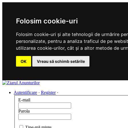
Folosim cookie-uri
Folosim cookie-uri și alte tehnologii de urmărire pe
personalizate, pentru a analiza traficul de pe websit
utilizarea cookie-urilor, cât și a altor metode de urm
OK
Vreau să schimb setările
Autentificare
·
Register
·
E-mail
Parola
Ţine-mă minte