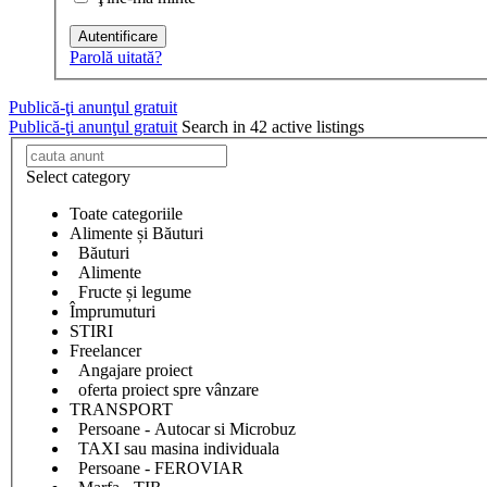
Autentificare
Parolă uitată?
Publică-ţi anunţul gratuit
Publică-ţi anunţul gratuit
Search in 42 active listings
Select category
Toate categoriile
Alimente și Băuturi
Băuturi
Alimente
Fructe și legume
Împrumuturi
STIRI
Freelancer
Angajare proiect
oferta proiect spre vânzare
TRANSPORT
Persoane - Autocar si Microbuz
TAXI sau masina individuala
Persoane - FEROVIAR