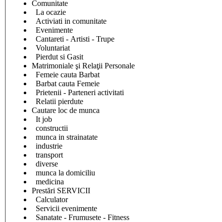
Comunitate
La ocazie
Activiati in comunitate
Evenimente
Cantareti - Artisti - Trupe
Voluntariat
Pierdut si Gasit
Matrimoniale şi Relaţii Personale
Femeie cauta Barbat
Barbat cauta Femeie
Prietenii - Parteneri activitati
Relatii pierdute
Cautare loc de munca
It job
constructii
munca in strainatate
industrie
transport
diverse
munca la domiciliu
medicina
Prestări SERVICII
Calculator
Servicii evenimente
Sanatate - Frumusete - Fitness