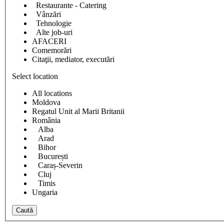
Restaurante - Catering
Vânzări
Tehnologie
Alte job-uri
AFACERI
Comemorări
Citaţii, mediator, executări
Select location
All locations
Moldova
Regatul Unit al Marii Britanii
România
Alba
Arad
Bihor
București
Caraș-Severin
Cluj
Timis
Ungaria
Caută