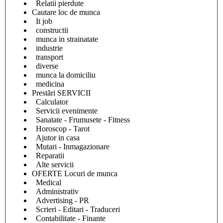
Relatii pierdute
Cautare loc de munca
It job
constructii
munca in strainatate
industrie
transport
diverse
munca la domiciliu
medicina
Prestări SERVICII
Calculator
Servicii evenimente
Sanatate - Frumusete - Fitness
Horoscop - Tarot
Ajutor in casa
Mutari - Inmagazionare
Reparatii
Alte servicii
OFERTE Locuri de munca
Medical
Administrativ
Advertising - PR
Scrieri - Editari - Traduceri
Contabilitate - Finante