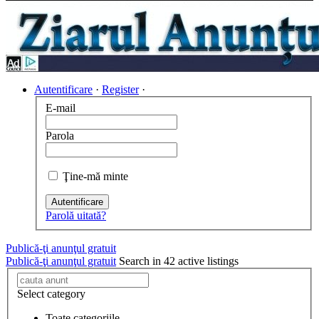
Autentificare
·
Register
·
E-mail
Parola
Ţine-mă minte
Autentificare
Parolă uitată?
Publică-ţi anunţul gratuit
Publică-ţi anunţul gratuit
Search in 42 active listings
Select category
Toate categoriile