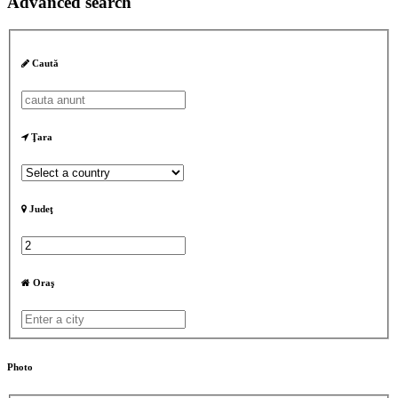
Advanced search
Caută
Ţara
Judeţ
Oraş
Photo