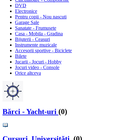
DVD
Electronice
Pentru copii - Nou nascuti
Garage Sale
Sanatate - Frumusete
Casa - Mobila - Gradina
Bijuterii - Ceasuri
Instrumente muzicale
Accesorii sportive - Biciclete
Bilete
Jucarii - Jocuri - Hobby
Jocuri video - Console
Orice altceva
Bărci - Yacht-uri
(0)
Cursuri, Universităţi,
(0)