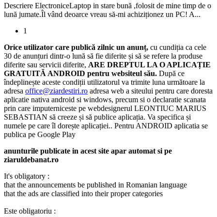
Descriere ElectroniceLaptop in stare bună ,folosit de mine timp de o
lună jumate.Îl vând deoarce vreau să-mi achiziționez un PC! A...
1
Orice utilizator care publică zilnic un anunț,
cu cundiția ca cele
30 de anunțuri dintr-o lună să fie diferite și să se refere la produse
diferite sau servicii diferite,
ARE DREPTUL LA O APLICAȚIE
GRATUITĂ ANDROID pentru websiteul său.
După ce
îndeplinește aceste condiții utilizatorul va trimite luna următoare la
adresa
office@ziardestiri.ro
adresa web a siteului pentru care doresta
aplicatie nativa android si windows, precum si o declaratie scanata
prin care imputerniceste pe webdesignerul LEONTIUC MARIUS
SEBASTIAN să creeze și să publice aplicația. Va specifica și
numele pe care îl dorește aplicației.. Pentru ANDROID aplicatia se
publica pe Google Play
anunturile publicate in acest site apar automat si pe
ziaruldebanat.ro
It's obligatory :
that the announcements be published in Romanian language
that the ads are classified into their proper categories
Este obligatoriu :