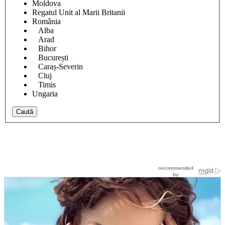
Moldova
Regatul Unit al Marii Britanii
România
Alba
Arad
Bihor
București
Caraș-Severin
Cluj
Timis
Ungaria
Caută