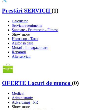
Prestări SERVICII
(1)
Calculator
Servicii evenimente
Sanatate - Frumusete - Fitness
Show more
Horoscop - Tarot
Ajutor in casa
Mutari - Inmagazionare
Reparatii
Alte servicii
OFERTE Locuri de munca
(0)
Medical
Administrativ
Advertising - PR
Show more