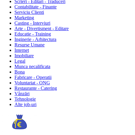
Scrieri - Editari - Traduceri
Contabilitate - Finante
Serviciu Clienti
Marketing
Casting - Interviuri
Arte - Divertisment - Editare
Educatie - Training
Inginerie - Arhitectura
Resurse Umane
Internet
Imobiliare
Legal
Munca necalificata
Bona
Fabricare - Operatii
Voluntariat - ONG
Restaurante - Catering
Vânzări
Tehnologie
Alte job-uri