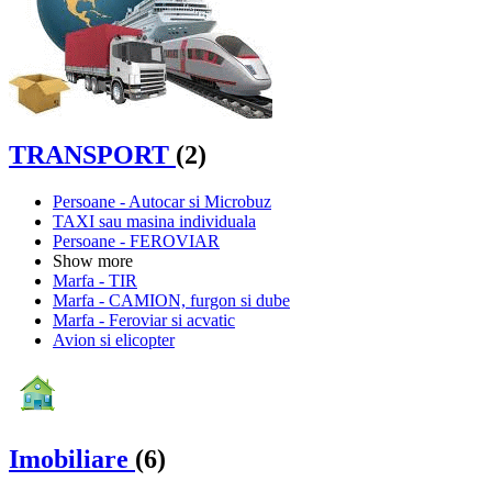
TRANSPORT
(2)
Persoane - Autocar si Microbuz
TAXI sau masina individuala
Persoane - FEROVIAR
Show more
Marfa - TIR
Marfa - CAMION, furgon si dube
Marfa - Feroviar si acvatic
Avion si elicopter
Imobiliare
(6)