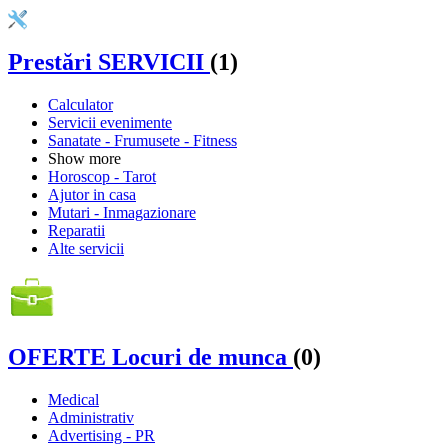
Prestări SERVICII
(1)
Calculator
Servicii evenimente
Sanatate - Frumusete - Fitness
Show more
Horoscop - Tarot
Ajutor in casa
Mutari - Inmagazionare
Reparatii
Alte servicii
OFERTE Locuri de munca
(0)
Medical
Administrativ
Advertising - PR