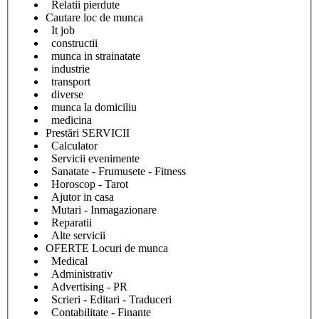
Relatii pierdute
Cautare loc de munca
It job
constructii
munca in strainatate
industrie
transport
diverse
munca la domiciliu
medicina
Prestări SERVICII
Calculator
Servicii evenimente
Sanatate - Frumusete - Fitness
Horoscop - Tarot
Ajutor in casa
Mutari - Inmagazionare
Reparatii
Alte servicii
OFERTE Locuri de munca
Medical
Administrativ
Advertising - PR
Scrieri - Editari - Traduceri
Contabilitate - Finante