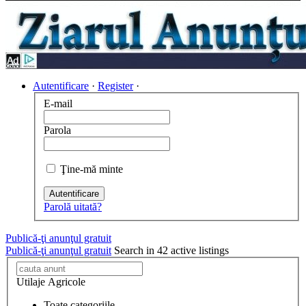
Autentificare
·
Register
·
E-mail
Parola
Ţine-mă minte
Autentificare
Parolă uitată?
Publică-ţi anunţul gratuit
Publică-ţi anunţul gratuit
Search in 42 active listings
Utilaje Agricole
Toate categoriile