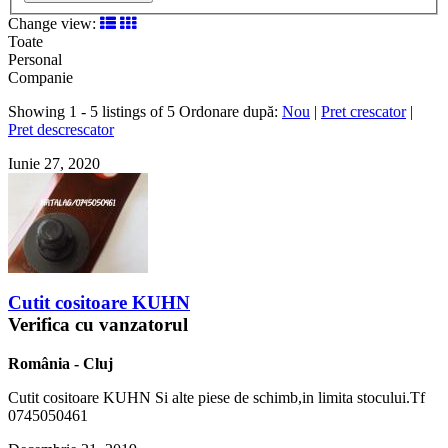
Change view:
Toate
Personal
Companie
Showing 1 - 5 listings of 5
Ordonare după:
Nou
|
Pret crescator
|
Pret descrescator
Iunie 27, 2020
Cutit cositoare KUHN
Verifica cu vanzatorul
România
-
Cluj
Cutit cositoare KUHN Si alte piese de schimb,in limita stocului.Tf
0745050461