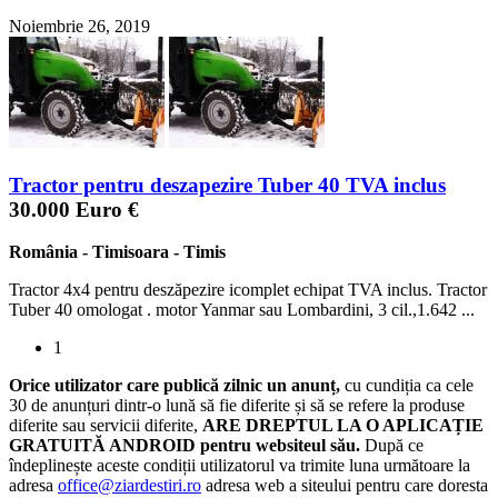
Noiembrie 26, 2019
Tractor pentru deszapezire Tuber 40 TVA inclus
30.000 Euro €
România
-
Timisoara
-
Timis
Tractor 4x4 pentru deszăpezire icomplet echipat TVA inclus. Tractor
Tuber 40 omologat . motor Yanmar sau Lombardini, 3 cil.,1.642 ...
1
Orice utilizator care publică zilnic un anunț,
cu cundiția ca cele
30 de anunțuri dintr-o lună să fie diferite și să se refere la produse
diferite sau servicii diferite,
ARE DREPTUL LA O APLICAȚIE
GRATUITĂ ANDROID pentru websiteul său.
După ce
îndeplinește aceste condiții utilizatorul va trimite luna următoare la
adresa
office@ziardestiri.ro
adresa web a siteului pentru care doresta