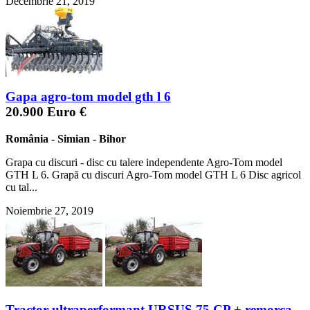
Decembrie 21, 2019
Gapa agro-tom model gth l 6
20.900 Euro €
România
-
Simian
-
Bihor
Grapa cu discuri - disc cu talere independente Agro-Tom model
GTH L 6. Grapă cu discuri Agro-Tom model GTH L 6 Disc agricol
cu tal...
Noiembrie 27, 2019
Tractor ultraperformant URSUS 75 CP + remorca