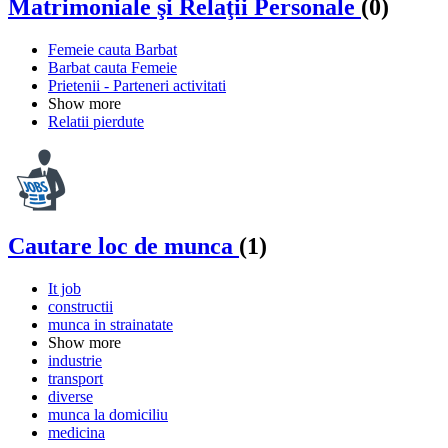
Matrimoniale şi Relaţii Personale
(0)
Femeie cauta Barbat
Barbat cauta Femeie
Prietenii - Parteneri activitati
Show more
Relatii pierdute
Cautare loc de munca
(1)
It job
constructii
munca in strainatate
Show more
industrie
transport
diverse
munca la domiciliu
medicina