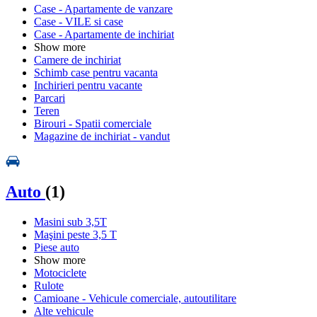
Case - Apartamente de vanzare
Case - VILE si case
Case - Apartamente de inchiriat
Show more
Camere de inchiriat
Schimb case pentru vacanta
Inchirieri pentru vacante
Parcari
Teren
Birouri - Spatii comerciale
Magazine de inchiriat - vandut
Auto
(1)
Masini sub 3,5T
Maşini peste 3,5 T
Piese auto
Show more
Motociclete
Rulote
Camioane - Vehicule comerciale, autoutilitare
Alte vehicule