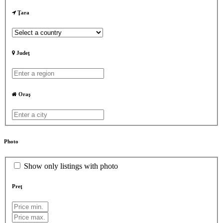
Ţara
Judeţ
Oraş
Photo
Show only listings with photo
Preţ