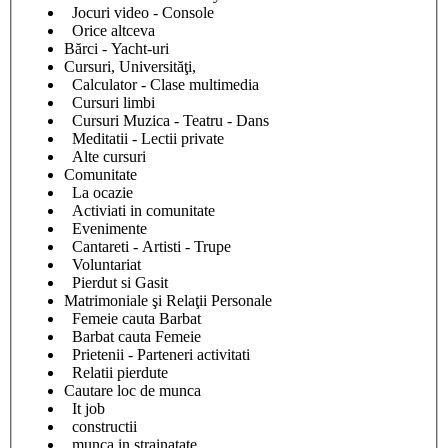
Jocuri video - Console
Orice altceva
Bărci - Yacht-uri
Cursuri, Universităţi,
Calculator - Clase multimedia
Cursuri limbi
Cursuri Muzica - Teatru - Dans
Meditatii - Lectii private
Alte cursuri
Comunitate
La ocazie
Activiati in comunitate
Evenimente
Cantareti - Artisti - Trupe
Voluntariat
Pierdut si Gasit
Matrimoniale şi Relaţii Personale
Femeie cauta Barbat
Barbat cauta Femeie
Prietenii - Parteneri activitati
Relatii pierdute
Cautare loc de munca
It job
constructii
munca in strainatate