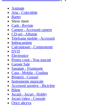
Animale
Arta - Colectibile
Barter
Show more
Carti - Reviste
Camere - Accesorii camere
CD-uri - Albume
Telefoane mobile - Accesorii
Imbracaminte
Calculatoare - Componente
DVD
Electronice
Pentru copii - Nou nascuti
Garage Sale
Sanatate - Frumusete
Casa - Mobila - Gradina
Bijuterii - Ceasuri
Instrumente muzicale
Accesorii sportive - Biciclete
Bilete
Jucarii - Jocuri - Hobby
Jocuri video - Console
Orice altceva