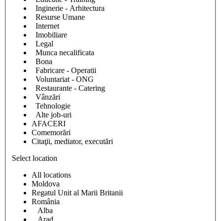
Inginerie - Arhitectura
Resurse Umane
Internet
Imobiliare
Legal
Munca necalificata
Bona
Fabricare - Operatii
Voluntariat - ONG
Restaurante - Catering
Vânzări
Tehnologie
Alte job-uri
AFACERI
Comemorări
Citaţii, mediator, executări
Select location
All locations
Moldova
Regatul Unit al Marii Britanii
România
Alba
Arad