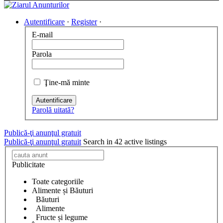
Autentificare
·
Register
·
E-mail
Parola
Ţine-mă minte
Autentificare
Parolă uitată?
Publică-ţi anunţul gratuit
Publică-ţi anunţul gratuit
Search in 42 active listings
Publicitate
Toate categoriile
Alimente și Băuturi
Băuturi
Alimente
Fructe și legume