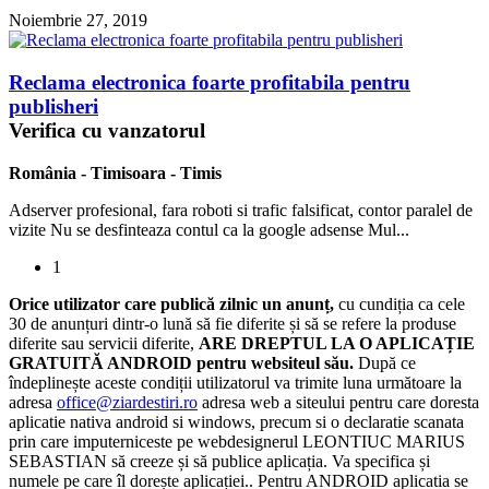
Noiembrie 27, 2019
Reclama electronica foarte profitabila pentru
publisheri
Verifica cu vanzatorul
România
-
Timisoara
-
Timis
Adserver profesional, fara roboti si trafic falsificat, contor paralel de
vizite Nu se desfinteaza contul ca la google adsense Mul...
1
Orice utilizator care publică zilnic un anunț,
cu cundiția ca cele
30 de anunțuri dintr-o lună să fie diferite și să se refere la produse
diferite sau servicii diferite,
ARE DREPTUL LA O APLICAȚIE
GRATUITĂ ANDROID pentru websiteul său.
După ce
îndeplinește aceste condiții utilizatorul va trimite luna următoare la
adresa
office@ziardestiri.ro
adresa web a siteului pentru care doresta
aplicatie nativa android si windows, precum si o declaratie scanata
prin care imputerniceste pe webdesignerul LEONTIUC MARIUS
SEBASTIAN să creeze și să publice aplicația. Va specifica și
numele pe care îl dorește aplicației.. Pentru ANDROID aplicatia se