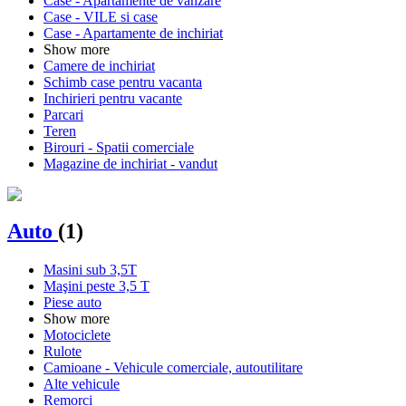
Case - Apartamente de vanzare
Case - VILE si case
Case - Apartamente de inchiriat
Show more
Camere de inchiriat
Schimb case pentru vacanta
Inchirieri pentru vacante
Parcari
Teren
Birouri - Spatii comerciale
Magazine de inchiriat - vandut
Auto
(1)
Masini sub 3,5T
Maşini peste 3,5 T
Piese auto
Show more
Motociclete
Rulote
Camioane - Vehicule comerciale, autoutilitare
Alte vehicule
Remorci