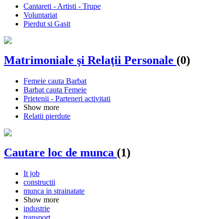
Cantareti - Artisti - Trupe
Voluntariat
Pierdut si Gasit
Matrimoniale şi Relaţii Personale
(0)
Femeie cauta Barbat
Barbat cauta Femeie
Prietenii - Parteneri activitati
Show more
Relatii pierdute
Cautare loc de munca
(1)
It job
constructii
munca in strainatate
Show more
industrie
transport