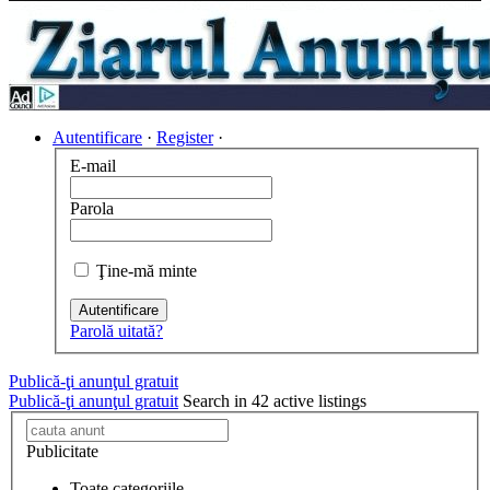
Autentificare
·
Register
·
E-mail
Parola
Ţine-mă minte
Autentificare
Parolă uitată?
Publică-ţi anunţul gratuit
Publică-ţi anunţul gratuit
Search in 42 active listings
Publicitate
Toate categoriile