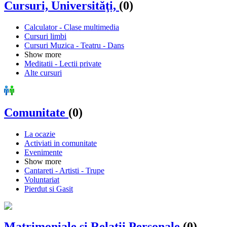
Cursuri, Universităţi,
(0)
Calculator - Clase multimedia
Cursuri limbi
Cursuri Muzica - Teatru - Dans
Show more
Meditatii - Lectii private
Alte cursuri
Comunitate
(0)
La ocazie
Activiati in comunitate
Evenimente
Show more
Cantareti - Artisti - Trupe
Voluntariat
Pierdut si Gasit
Matrimoniale şi Relaţii Personale
(0)