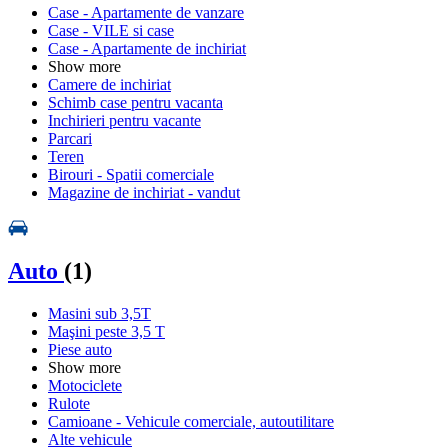
Case - Apartamente de vanzare
Case - VILE si case
Case - Apartamente de inchiriat
Show more
Camere de inchiriat
Schimb case pentru vacanta
Inchirieri pentru vacante
Parcari
Teren
Birouri - Spatii comerciale
Magazine de inchiriat - vandut
Auto
(1)
Masini sub 3,5T
Maşini peste 3,5 T
Piese auto
Show more
Motociclete
Rulote
Camioane - Vehicule comerciale, autoutilitare
Alte vehicule