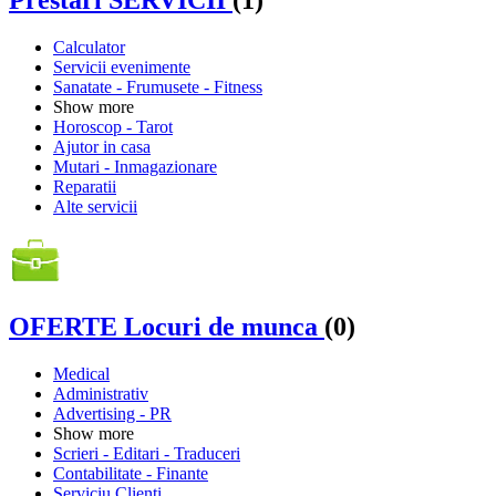
Prestări SERVICII
(1)
Calculator
Servicii evenimente
Sanatate - Frumusete - Fitness
Show more
Horoscop - Tarot
Ajutor in casa
Mutari - Inmagazionare
Reparatii
Alte servicii
OFERTE Locuri de munca
(0)
Medical
Administrativ
Advertising - PR
Show more
Scrieri - Editari - Traduceri
Contabilitate - Finante
Serviciu Clienti