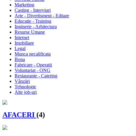
Marketing
Casting - Interviuri
Arte - Divertisment - Editare
Educatie - Training
Inginerie - Arhitectura
Resurse Umane
Internet
Imobiliare
Legal
Munca necalificata
Bona
Fabricare - Operatii
Voluntariat - ONG
Restaurante - Catering
Vânzări
Tehnologie
Alte job-uri
AFACERI
(4)