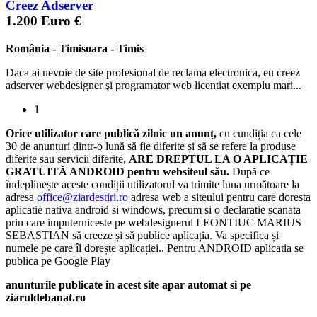
Creez Adserver
1.200 Euro €
România
-
Timisoara
-
Timis
Daca ai nevoie de site profesional de reclama electronica, eu creez
adserver webdesigner şi programator web licentiat exemplu mari...
1
Orice utilizator care publică zilnic un anunț,
cu cundiția ca cele
30 de anunțuri dintr-o lună să fie diferite și să se refere la produse
diferite sau servicii diferite,
ARE DREPTUL LA O APLICAȚIE
GRATUITĂ ANDROID pentru websiteul său.
După ce
îndeplinește aceste condiții utilizatorul va trimite luna următoare la
adresa
office@ziardestiri.ro
adresa web a siteului pentru care doresta
aplicatie nativa android si windows, precum si o declaratie scanata
prin care imputerniceste pe webdesignerul LEONTIUC MARIUS
SEBASTIAN să creeze și să publice aplicația. Va specifica și
numele pe care îl dorește aplicației.. Pentru ANDROID aplicatia se
publica pe Google Play
anunturile publicate in acest site apar automat si pe
ziaruldebanat.ro