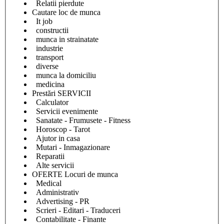
Relatii pierdute
Cautare loc de munca
It job
constructii
munca in strainatate
industrie
transport
diverse
munca la domiciliu
medicina
Prestări SERVICII
Calculator
Servicii evenimente
Sanatate - Frumusete - Fitness
Horoscop - Tarot
Ajutor in casa
Mutari - Inmagazionare
Reparatii
Alte servicii
OFERTE Locuri de munca
Medical
Administrativ
Advertising - PR
Scrieri - Editari - Traduceri
Contabilitate - Finante