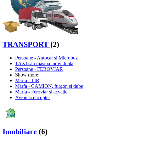
TRANSPORT
(2)
Persoane - Autocar si Microbuz
TAXI sau masina individuala
Persoane - FEROVIAR
Show more
Marfa - TIR
Marfa - CAMION, furgon si dube
Marfa - Feroviar si acvatic
Avion si elicopter
Imobiliare
(6)