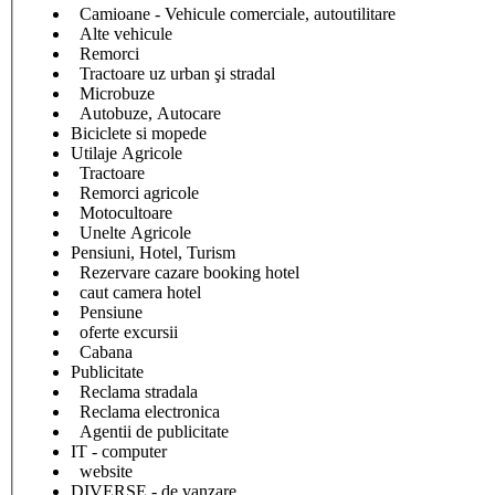
Camioane - Vehicule comerciale, autoutilitare
Alte vehicule
Remorci
Tractoare uz urban şi stradal
Microbuze
Autobuze, Autocare
Biciclete si mopede
Utilaje Agricole
Tractoare
Remorci agricole
Motocultoare
Unelte Agricole
Pensiuni, Hotel, Turism
Rezervare cazare booking hotel
caut camera hotel
Pensiune
oferte excursii
Cabana
Publicitate
Reclama stradala
Reclama electronica
Agentii de publicitate
IT - computer
website
DIVERSE - de vanzare