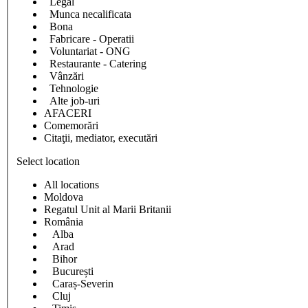
Legal
Munca necalificata
Bona
Fabricare - Operatii
Voluntariat - ONG
Restaurante - Catering
Vânzări
Tehnologie
Alte job-uri
AFACERI
Comemorări
Citaţii, mediator, executări
Select location
All locations
Moldova
Regatul Unit al Marii Britanii
România
Alba
Arad
Bihor
București
Caraș-Severin
Cluj