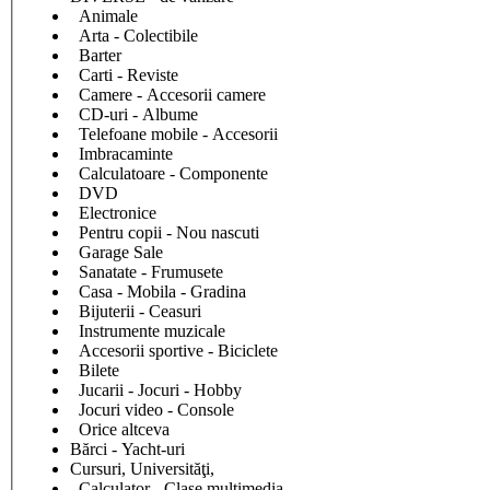
Animale
Arta - Colectibile
Barter
Carti - Reviste
Camere - Accesorii camere
CD-uri - Albume
Telefoane mobile - Accesorii
Imbracaminte
Calculatoare - Componente
DVD
Electronice
Pentru copii - Nou nascuti
Garage Sale
Sanatate - Frumusete
Casa - Mobila - Gradina
Bijuterii - Ceasuri
Instrumente muzicale
Accesorii sportive - Biciclete
Bilete
Jucarii - Jocuri - Hobby
Jocuri video - Console
Orice altceva
Bărci - Yacht-uri
Cursuri, Universităţi,
Calculator - Clase multimedia