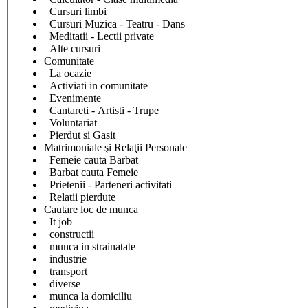
Cursuri limbi
Cursuri Muzica - Teatru - Dans
Meditatii - Lectii private
Alte cursuri
Comunitate
La ocazie
Activiati in comunitate
Evenimente
Cantareti - Artisti - Trupe
Voluntariat
Pierdut si Gasit
Matrimoniale şi Relaţii Personale
Femeie cauta Barbat
Barbat cauta Femeie
Prietenii - Parteneri activitati
Relatii pierdute
Cautare loc de munca
It job
constructii
munca in strainatate
industrie
transport
diverse
munca la domiciliu