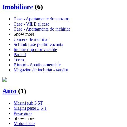
Imobiliare
(6)
Case - Apartamente de vanzare
Case - VILE si case
Case - Apartamente de inchiriat
Show more
Camere de inchiriat
Schimb case pentru vacanta
Inchirieri pentru vacante
Parcari
Teren
Birouri - Spatii comerciale
Magazine de inchiriat - vandut
Auto
(1)
Masini sub 3,5T
Maşini peste 3,5 T
Piese auto
Show more
Motociclete