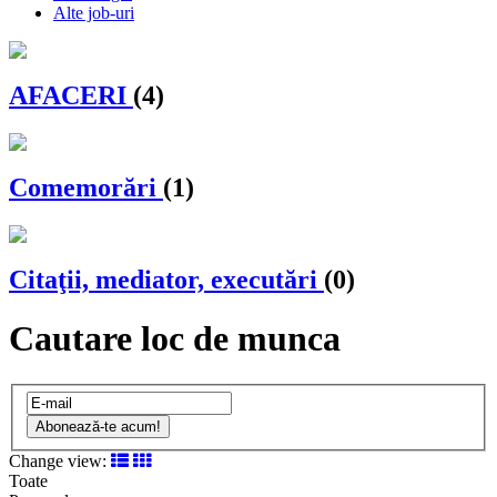
Alte job-uri
AFACERI
(4)
Comemorări
(1)
Citaţii, mediator, executări
(0)
Cautare loc de munca
Abonează-te acum!
Change view:
Toate