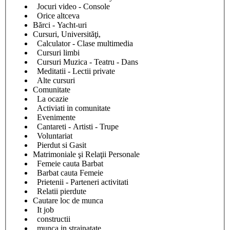
Jocuri video - Console
Orice altceva
Bărci - Yacht-uri
Cursuri, Universităţi,
Calculator - Clase multimedia
Cursuri limbi
Cursuri Muzica - Teatru - Dans
Meditatii - Lectii private
Alte cursuri
Comunitate
La ocazie
Activiati in comunitate
Evenimente
Cantareti - Artisti - Trupe
Voluntariat
Pierdut si Gasit
Matrimoniale şi Relaţii Personale
Femeie cauta Barbat
Barbat cauta Femeie
Prietenii - Parteneri activitati
Relatii pierdute
Cautare loc de munca
It job
constructii
munca in strainatate