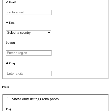
Caută
Ţara
Judeţ
Oraş
Photo
Show only listings with photo
Preţ