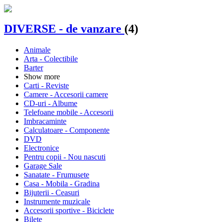
DIVERSE - de vanzare
(4)
Animale
Arta - Colectibile
Barter
Show more
Carti - Reviste
Camere - Accesorii camere
CD-uri - Albume
Telefoane mobile - Accesorii
Imbracaminte
Calculatoare - Componente
DVD
Electronice
Pentru copii - Nou nascuti
Garage Sale
Sanatate - Frumusete
Casa - Mobila - Gradina
Bijuterii - Ceasuri
Instrumente muzicale
Accesorii sportive - Biciclete
Bilete