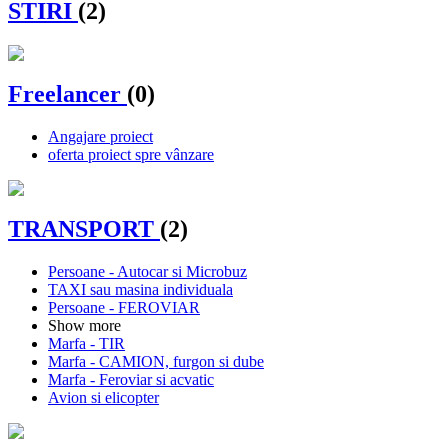
STIRI
(2)
Freelancer
(0)
Angajare proiect
oferta proiect spre vânzare
TRANSPORT
(2)
Persoane - Autocar si Microbuz
TAXI sau masina individuala
Persoane - FEROVIAR
Show more
Marfa - TIR
Marfa - CAMION, furgon si dube
Marfa - Feroviar si acvatic
Avion si elicopter