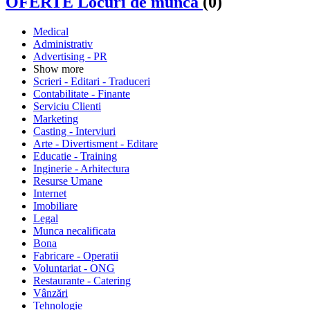
OFERTE Locuri de munca
(0)
Medical
Administrativ
Advertising - PR
Show more
Scrieri - Editari - Traduceri
Contabilitate - Finante
Serviciu Clienti
Marketing
Casting - Interviuri
Arte - Divertisment - Editare
Educatie - Training
Inginerie - Arhitectura
Resurse Umane
Internet
Imobiliare
Legal
Munca necalificata
Bona
Fabricare - Operatii
Voluntariat - ONG
Restaurante - Catering
Vânzări
Tehnologie