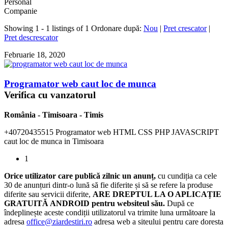
Personal
Companie
Showing 1 - 1 listings of 1
Ordonare după:
Nou
|
Pret crescator
|
Pret descrescator
Februarie 18, 2020
Programator web caut loc de munca
Verifica cu vanzatorul
România
-
Timisoara
-
Timis
+40720435515 Programator web HTML CSS PHP JAVASCRIPT
caut loc de munca in Timisoara
1
Orice utilizator care publică zilnic un anunț,
cu cundiția ca cele
30 de anunțuri dintr-o lună să fie diferite și să se refere la produse
diferite sau servicii diferite,
ARE DREPTUL LA O APLICAȚIE
GRATUITĂ ANDROID pentru websiteul său.
După ce
îndeplinește aceste condiții utilizatorul va trimite luna următoare la
adresa
office@ziardestiri.ro
adresa web a siteului pentru care doresta