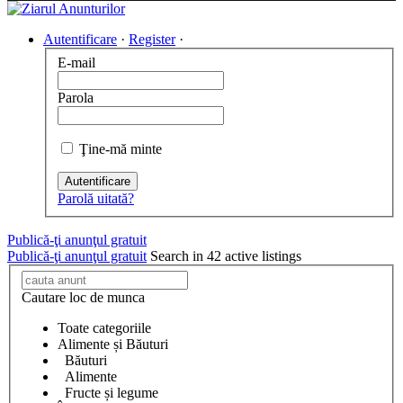
Autentificare
·
Register
·
E-mail
Parola
Ţine-mă minte
Autentificare
Parolă uitată?
Publică-ţi anunţul gratuit
Publică-ţi anunţul gratuit
Search in 42 active listings
Cautare loc de munca
Toate categoriile
Alimente și Băuturi
Băuturi
Alimente
Fructe și legume