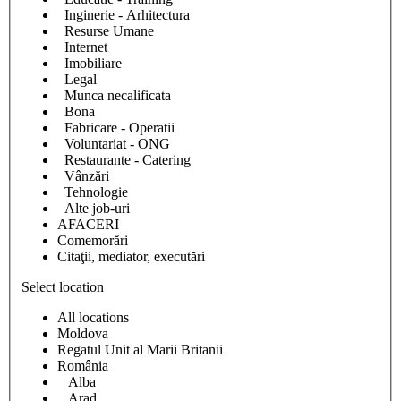
Inginerie - Arhitectura
Resurse Umane
Internet
Imobiliare
Legal
Munca necalificata
Bona
Fabricare - Operatii
Voluntariat - ONG
Restaurante - Catering
Vânzări
Tehnologie
Alte job-uri
AFACERI
Comemorări
Citaţii, mediator, executări
Select location
All locations
Moldova
Regatul Unit al Marii Britanii
România
Alba
Arad